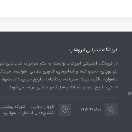
فروشگاه اینترنتی ایروشاپ
در فروشگاه اینترنتی ایروشاپ وابسته به نشر هوانورد، کتاب‌های هو
هوانوردی، نجوم، فضا و فضانوردی، فناوری نظامی، هواپیما، موشک
ماهواره، بالگرد، پهپاد، سفرنامه، زندگینامه، تاریخ جهان، دانستنیها، 
دانش، تاریخ علم، ریاضیات و فیزیک و خلبانی عرضه می‌شوند.
ن
اتوبان بابایی _ شهرک بهشتی 
09012990801
شقایق24 _ انتشارات هوانورد