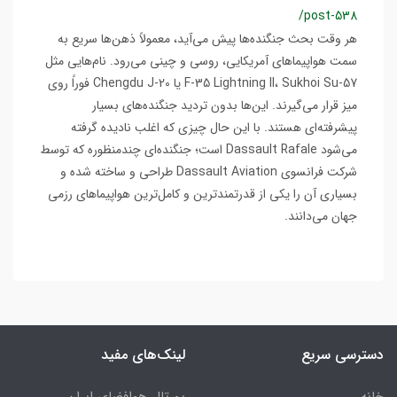
/post-538
هر وقت بحث جنگنده‌ها پیش می‌آید، معمولاً ذهن‌ها سریع به
سمت هواپیماهای آمریکایی، روسی و چینی می‌رود. نام‌هایی مثل
F-35 Lightning II، Sukhoi Su-57 یا Chengdu J-20 فوراً روی
میز قرار می‌گیرند. این‌ها بدون تردید جنگنده‌های بسیار
پیشرفته‌ای هستند. با این حال چیزی که اغلب نادیده گرفته
می‌شود Dassault Rafale است؛ جنگنده‌ای چندمنظوره که توسط
شرکت فرانسوی Dassault Aviation طراحی و ساخته شده و
بسیاری آن را یکی از قدرتمندترین و کامل‌ترین هواپیماهای رزمی
جهان می‌دانند.
دسترسی سریع
لینک‌های مفید