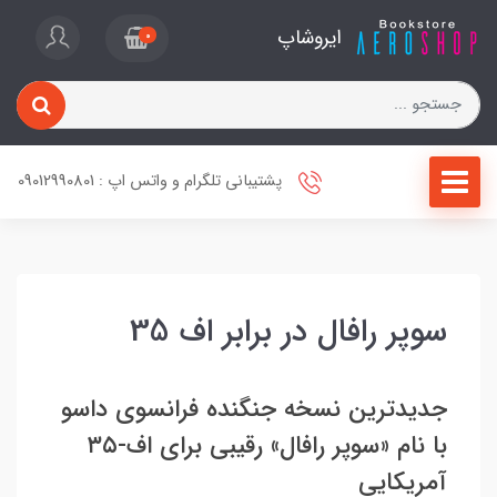
ایروشاپ
0
پشتیبانی تلگرام و واتس اپ : 09012990801
سوپر رافال در برابر اف 35
جدیدترین نسخه جنگنده فرانسوی داسو
با نام «سوپر رافال» رقیبی برای اف-۳۵
آمریکایی