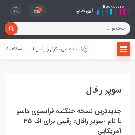
ایروشاپ
0
پشتیبانی تلگرام و واتس اپ : 09012990801
سوپر رافال
جدیدترین نسخه جنگنده فرانسوی داسو
با نام «سوپر رافال» رقیبی برای اف-۳۵
آمریکایی