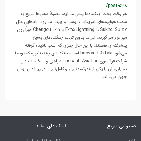
/post-538
هر وقت بحث جنگنده‌ها پیش می‌آید، معمولاً ذهن‌ها سریع به
سمت هواپیماهای آمریکایی، روسی و چینی می‌رود. نام‌هایی مثل
F-35 Lightning II، Sukhoi Su-57 یا Chengdu J-20 فوراً روی
میز قرار می‌گیرند. این‌ها بدون تردید جنگنده‌های بسیار
پیشرفته‌ای هستند. با این حال چیزی که اغلب نادیده گرفته
می‌شود Dassault Rafale است؛ جنگنده‌ای چندمنظوره که توسط
شرکت فرانسوی Dassault Aviation طراحی و ساخته شده و
بسیاری آن را یکی از قدرتمندترین و کامل‌ترین هواپیماهای رزمی
جهان می‌دانند.
دسترسی سریع
لینک‌های مفید