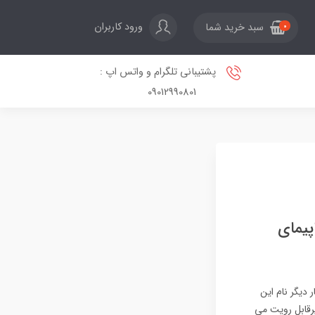
ورود کاربران
سبد خرید شما
0
پشتیبانی تلگرام و واتس اپ :
09012990801
ین هواپیمای
 متحده با بمب‌افکن‌های رادارگریز B-2 به تاسیسات هسته‌ای ایران در اول تیر ۱۴۰۴، بار دیگر نام این
غیرقابل رویت می