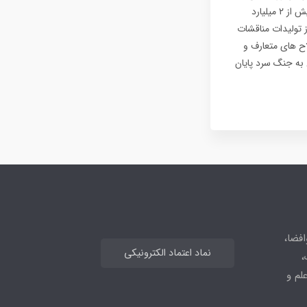
سازد، بمب افکن B-2 Spirit در میان دیگر هواپیماهای نظامی ارتش های جهان متمایز بوده و با هزینه بیش از ۲ میلیارد
 تولیدات مناقشات
ح های متعارف و
سال ۱۹۸۹، فرو ریختن دیوار برلین به جنگ سرد پایان
افضا،
نماد اعتماد الکترونیکی
،
علم و