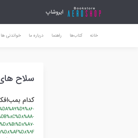
ایروشاپ
خانه
کتاب‌ها
راهنما
درباره ما
خواندنی ها
سلاح های
کدام بمب‌افک
%DA%A9%D9%86-
%DB%8C%D8%AA-
%D8%B1%D8%A7-
1%D8%AF%D8%9F