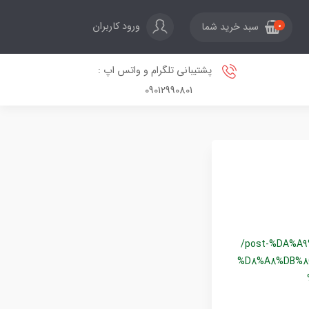
ورود کاربران
سبد خرید شما
0
پشتیبانی تلگرام و واتس اپ :
09012990801
/post-%DA%A
%D8%A8%DB%8