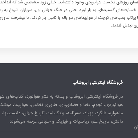
از همان روزهای نخست هوانوردی وجود داشته‌اند. خیلی زود مشخص شد که انداختن 
ند خسارت‌های گسترده‌ای به بار آورد. حتی در جنگ جهانی اول، سربازان شروع به رها
رتاب بمب‌های کوچک از هواپیماهای دو باله با کابین باز کردند. با پیشرفت فناوری
ری تبدیل شدند.
فروشگاه اینترنتی ایروشاپ
در فروشگاه اینترنتی ایروشاپ وابسته به نشر هوانورد، کتاب‌های هو
هوانوردی، نجوم، فضا و فضانوردی، فناوری نظامی، هواپیما، موشک
ماهواره، بالگرد، پهپاد، سفرنامه، زندگینامه، تاریخ جهان، دانستنیها، 
دانش، تاریخ علم، ریاضیات و فیزیک و خلبانی عرضه می‌شوند.
ن