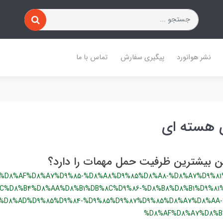
نشر هوانورد
پیگیری سفارش
تماس با ما
 هسته ای
ن بیشترین ظرفیت حمل مهمات را دارد؟
9%D8%AF%D8%A7%D9%85-%D8%A8%D9%85%D8%A8-%D8%A7%D9%81
C%D8%B4%D8%AA%D8%B1%DB%8C%D9%86-%D8%B8%D8%B1%D9%81
%D8%AD%D9%85%D9%84-%D9%85%D9%87%D9%85%D8%A7%D8%AA-
%D8%AF%D8%A7%D8%B