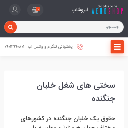
ایروشاپ
0
پشتیبانی تلگرام و واتس اپ : 09012990801
سختی های شغل خلبان
جنگنده
حقوق یک خلبان جنگنده در کشورهای