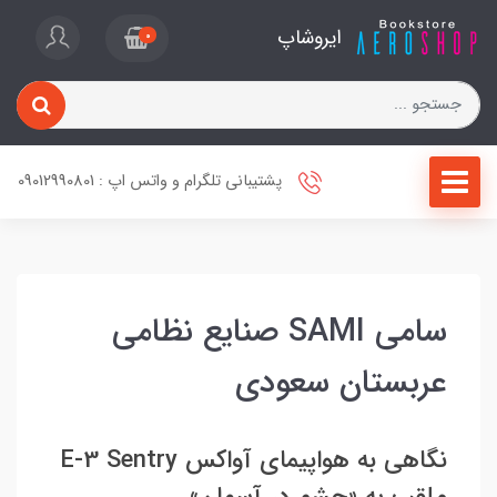
ایروشاپ
0
پشتیبانی تلگرام و واتس اپ : 09012990801
سامی SAMI صنایع نظامی
عربستان سعودی
نگاهی به هواپیمای آواکس E-3 Sentry