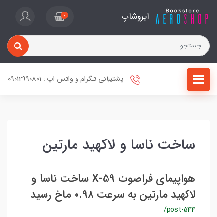
ایروشاپ
0
پشتیبانی تلگرام و واتس اپ : 09012990801
ساخت ناسا و لاکهید مارتین
هواپیمای فراصوت X-59 ساخت ناسا و
لاکهید مارتین به سرعت ۰.۹۸ ماخ رسید
/post-544