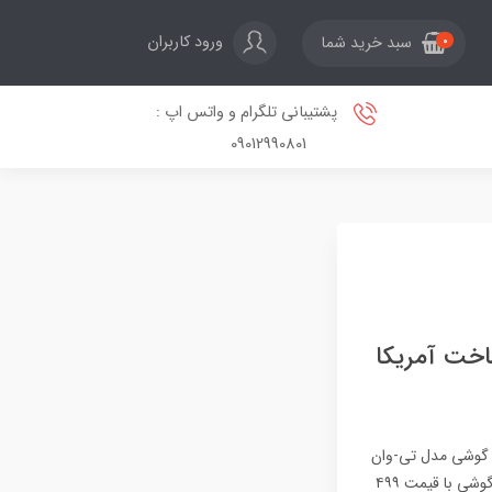
ورود کاربران
سبد خرید شما
0
پشتیبانی تلگرام و واتس اپ :
09012990801
که ساخت آمریکا
د. گوشی مدل تی-وان
(T1) ترامپ‌موبایل با رنگ طلایی و پرچم آمریکا که روی آن حک شده، در ماه مارس عرضه می‌شود.این گوشی با قیمت ۴۹۹