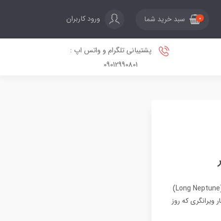
ورود کاربران
سبد خرید شما
0
پشتیبانی تلگرام و واتس اپ :
09012990801
اوکراین با موفقیت یک موشک جدید و قدرتمند با برد ۱,۰۰۰ کیلومتر را آزمایش کرد. موشک لانگ نپتون (Long Neptune)
ویرانگری که روز