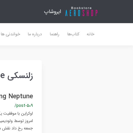
ایروشاپ
خانه
کتاب‌ها
راهنما
درباره ما
خواندنی ها
زلنسکی Long Neptune
Long Neptune؛ موشک جدید دوربرد اوکراین با برد ۰
/post-509
امروز توسط ولودیمی
جمعه رخ داد نقش دا