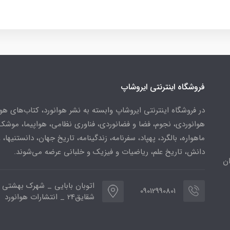
فروشگاه اینترنتی ایروشاپ
در فروشگاه اینترنتی ایروشاپ وابسته به نشر هوانورد، کتاب‌های هو
هوانوردی، نجوم، فضا و فضانوردی، فناوری نظامی، هواپیما، موشک
ماهواره، بالگرد، پهپاد، سفرنامه، زندگینامه، تاریخ جهان، دانستنیها، 
دانش، تاریخ علم، ریاضیات و فیزیک و خلبانی عرضه می‌شوند.
ن
اتوبان بابایی _ شهرک بهشتی 
09012990801
شقایق24 _ انتشارات هوانورد