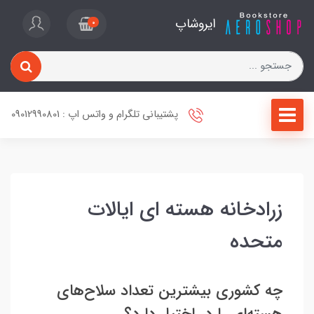
ایروشاپ
0
پشتیبانی تلگرام و واتس اپ : 09012990801
زرادخانه هسته ای ایالات
متحده
چه کشوری بیشترین تعداد سلا‌ح‌های