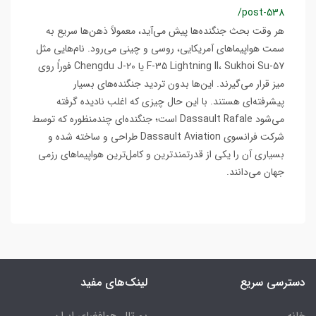
/post-538
هر وقت بحث جنگنده‌ها پیش می‌آید، معمولاً ذهن‌ها سریع به
سمت هواپیماهای آمریکایی، روسی و چینی می‌رود. نام‌هایی مثل
F-35 Lightning II، Sukhoi Su-57 یا Chengdu J-20 فوراً روی
میز قرار می‌گیرند. این‌ها بدون تردید جنگنده‌های بسیار
پیشرفته‌ای هستند. با این حال چیزی که اغلب نادیده گرفته
می‌شود Dassault Rafale است؛ جنگنده‌ای چندمنظوره که توسط
شرکت فرانسوی Dassault Aviation طراحی و ساخته شده و
بسیاری آن را یکی از قدرتمندترین و کامل‌ترین هواپیماهای رزمی
جهان می‌دانند.
دسترسی سریع
لینک‌های مفید