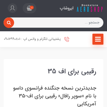
ایروشاپ
0
پشتیبانی تلگرام و واتس اپ : 09012990801
رقیبی برای اف 35
جدیدترین نسخه جنگنده فرانسوی داسو
با نام «سوپر رافال» رقیبی برای اف-۳۵
آمریکایی