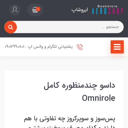
ایروشاپ
0
پشتیبانی تلگرام و واتس اپ : 09012990801
داسو چندمنظوره کامل
Omnirole
پس‌سوز و سوپر‌کروز چه تفاوتی با هم