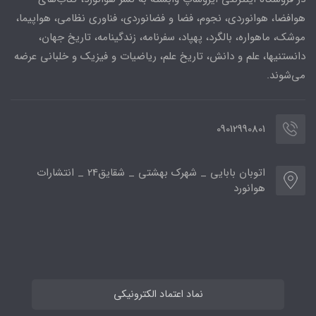
هوافضا، هوانوردی، نجوم، فضا و فضانوردی، فناوری نظامی، هواپیما،
موشک، ماهواره، بالگرد، پهپاد، سفرنامه، زندگینامه، تاریخ جهان،
دانستنیها، علم و دانش، تاریخ علم، ریاضیات و فیزیک و خلبانی عرضه
می‌شوند.
09012990801
اتوبان بابایی _ شهرک بهشتی _ شقایق24 _ انتشارات
هوانورد
نماد اعتماد الکترونیکی