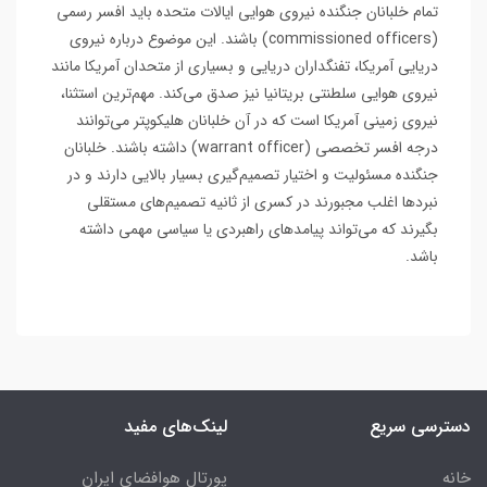
تمام خلبانان جنگنده نیروی هوایی ایالات متحده باید افسر رسمی
(commissioned officers) باشند. این موضوع درباره نیروی
دریایی آمریکا، تفنگداران دریایی و بسیاری از متحدان آمریکا مانند
نیروی هوایی سلطنتی بریتانیا نیز صدق می‌کند. مهم‌ترین استثنا،
نیروی زمینی آمریکا است که در آن خلبانان هلیکوپتر می‌توانند
درجه افسر تخصصی (warrant officer) داشته باشند. خلبانان
جنگنده مسئولیت و اختیار تصمیم‌گیری بسیار بالایی دارند و در
نبردها اغلب مجبورند در کسری از ثانیه تصمیم‌های مستقلی
بگیرند که می‌تواند پیامدهای راهبردی یا سیاسی مهمی داشته
باشد.
دسترسی سریع
لینک‌های مفید
خانه
پورتال هوافضای ایران