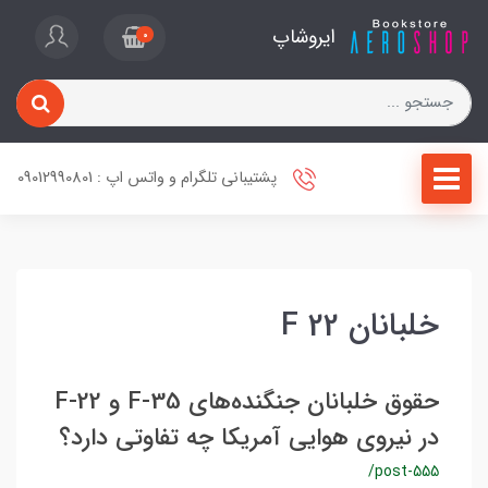
ایروشاپ
0
پشتیبانی تلگرام و واتس اپ : 09012990801
خلبانان F 22
حقوق خلبانان جنگنده‌های F-35 و F-22
در نیروی هوایی آمریکا چه تفاوتی دارد؟
/post-555