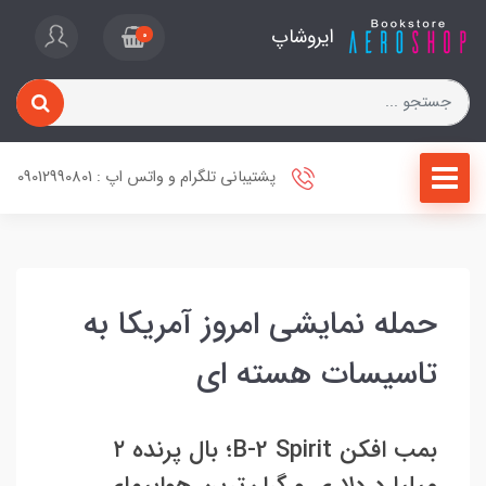
ایروشاپ
0
پشتیبانی تلگرام و واتس اپ : 09012990801
حمله نمایشی امروز آمریکا به
تاسیسات هسته ای
بمب افکن B-2 Spirit؛ بال پرنده ۲