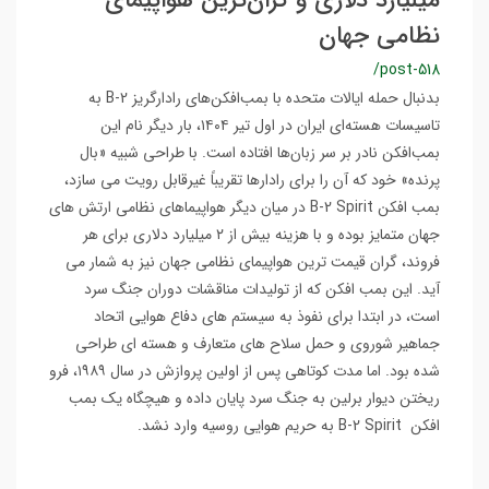
میلیارد دلاری و گران‌ترین هواپیمای
نظامی جهان
/post-518
بدنبال حمله ایالات متحده با بمب‌افکن‌های رادارگریز B-2 به
تاسیسات هسته‌ای ایران در اول تیر ۱۴۰۴، بار دیگر نام این
بمب‌افکن نادر بر سر زبان‌ها افتاده است. با طراحی شبیه «بال
پرنده» خود که آن را برای رادارها تقریباً غیرقابل رویت می سازد،
بمب افکن B-2 Spirit در میان دیگر هواپیماهای نظامی ارتش های
جهان متمایز بوده و با هزینه بیش از ۲ میلیارد دلاری برای هر
فروند، گران قیمت ترین هواپیمای نظامی جهان نیز به شمار می
آید. این بمب افکن که از تولیدات مناقشات دوران جنگ سرد
است، در ابتدا برای نفوذ به سیستم های دفاع هوایی اتحاد
جماهیر شوروی و حمل سلاح های متعارف و هسته ای طراحی
شده بود. اما مدت کوتاهی پس از اولین پروازش در سال ۱۹۸۹، فرو
ریختن دیوار برلین به جنگ سرد پایان داده و هیچگاه یک بمب
افکن B-2 Spirit به حریم هوایی روسیه وارد نشد.