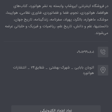
در فروشگاه اینترنتی ایروشاپ وابسته به نشر هوانورد، کتاب‌های
هوافضا، هوانوردی، نجوم، فضا و فضانوردی، فناوری نظامی، هواپیما،
موشک، ماهواره، بالگرد، پهپاد، سفرنامه، زندگینامه، تاریخ جهان،
دانستنیها، علم و دانش، تاریخ علم، ریاضیات و فیزیک و خلبانی عرضه
می‌شوند.
09012990801
اتوبان بابایی _ شهرک بهشتی _ شقایق24 _ انتشارات
هوانورد
نماد اعتماد الکترونیکی