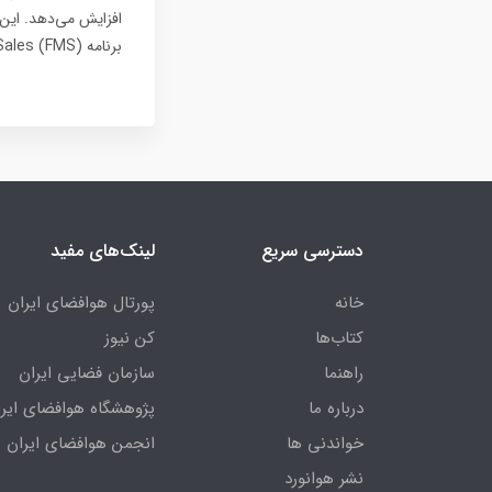
افزایش می‌دهد. این 
برنامه Foreign Military Sales (FMS) نیز خواهد بود.
دسترسی سریع
لینک‌های مفید
خانه
پورتال هوافضای ایران
کتاب‌ها
کن نیوز
راهنما
سازمان فضایی ایران
درباره ما
پژوهشگاه هوافضای ایرا
خواندنی ها
انجمن هوافضای ایران
نشر هوانورد