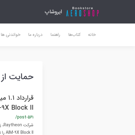
ایروشاپ
خانه
کتاب‌ها
راهنما
درباره ما
خواندنی ها
حمایت از 
قرار
9X Block II
/post-561
k II