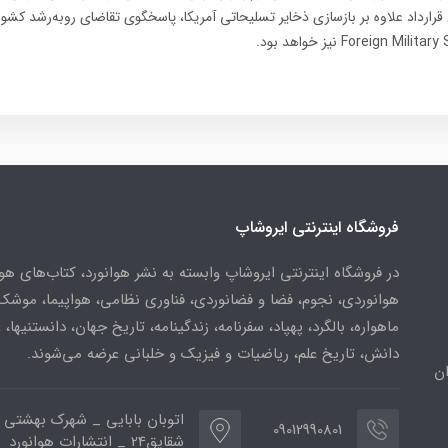
قرارداد علاوه بر بازسازی ذخایر تسلیحاتی آمریکا، پاسخگوی تقاضای رو‌به‌رشد کشو
فروشگاه اینترنتی ایروشاپ
در فروشگاه اینترنتی ایروشاپ وابسته به نشر هوانورد، کتاب‌های هو
هوانوردی، نجوم، فضا و فضانوردی، فناوری نظامی، هواپیما، موشک
ماهواره، بالگرد، پهپاد، سفرنامه، زندگینامه، تاریخ جهان، دانستنیها، 
دانش، تاریخ علم، ریاضیات و فیزیک و خلبانی عرضه می‌شوند.
ن
اتوبان بابایی _ شهرک بهشتی 
09012990801
شقایق24 _ انتشارات هوانورد