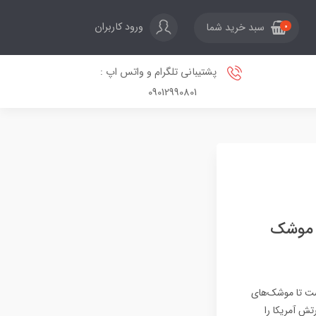
ورود کاربران
سبد خرید شما
0
پشتیبانی تلگرام و واتس اپ :
09012990801
لید موشک
یافت کرده است تا موشک‌های
 ارتش آمریکا را