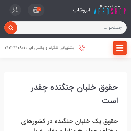
ایروشاپ
0
پشتیبانی تلگرام و واتس اپ : 09012990801
حقوق خلبان جنگنده چقدر
است
حقوق یک خلبان جنگنده در کشورهای