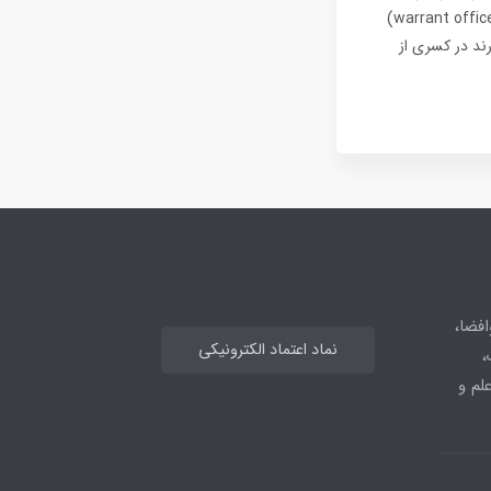
مهم‌ترین استثنا، نیروی زمینی آمریکا است که در آن خلبانان هلیکوپتر می‌توانند درجه افسر تخصصی (warrant officer)
رند در کسری از
افضا،
نماد اعتماد الکترونیکی
،
علم و
_