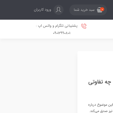
ورود کاربران
سبد خرید شما
0
پشتیبانی تلگرام و واتس اپ :
09012990801
وایی آمریکا چه تفاوتی
ات متحده باید افسر رسمی (commissioned officers) باشند. این موضوع درباره
 نیز صدق می‌کند.