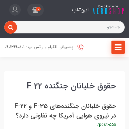
ایروشاپ
0
پشتیبانی تلگرام و واتس اپ : 09012990801
حقوق خلبانان جنگنده F 22
حقوق خلبانان جنگنده‌های F-35 و F-22
در نیروی هوایی آمریکا چه تفاوتی دارد؟
/post-555