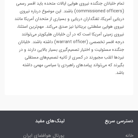
تمام خلبانان جنگنده نیروی هوایی ایالات متحده باید افسر رسمی
(commissioned officers) باشند. این موضوع درباره نیروی
دریایی آمریکا، تفنگداران دریایی و بسیاری از متحدان آمریکا مانند
نیروی هوایی سلطنتی بریتانیا نیز صدق می‌کند. مهم‌ترین استثنا،
نیروی زمینی آمریکا است که در آن خلبانان هلیکوپتر می‌توانند
درجه افسر تخصصی (warrant officer) داشته باشند. خلبانان
جنگنده مسئولیت و اختیار تصمیم‌گیری بسیار بالایی دارند و در
نبردها اغلب مجبورند در کسری از ثانیه تصمیم‌های مستقلی
بگیرند که می‌تواند پیامدهای راهبردی یا سیاسی مهمی داشته
باشد.
دسترسی سریع
لینک‌های مفید
خانه
پورتال هوافضای ایران