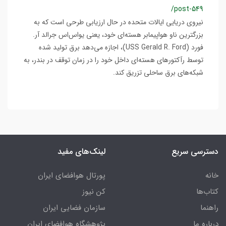
/post-549
نیروی دریایی ایالات متحده در حال ارزیابی طرحی است که به
بزرگترین ناو هواپیمابر هسته‌ای خود، یعنی یو‌اس‌اس جرالد آر.
فورد (USS Gerald R. Ford)، اجازه می‌دهد برق تولید شده
توسط رآکتورهای هسته‌ای داخل خود را در زمان توقف در بندر، به
شبکه‌های برق ساحلی تزریق کند.
دسترسی سریع
لینک‌های مفید
خانه
پورتال هوافضای ایران
کتاب‌ها
کن نیوز
راهنما
سازمان فضایی ایران
درباره ما
پژوهشگاه هوافضای ایران