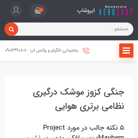
ایروشاپ
0
پشتیبانی تلگرام و واتس اپ : 09012990801
جنگی کزوز موشک درگیری
نظامی برتری هوایی
۵ نکته جالب در مورد Project