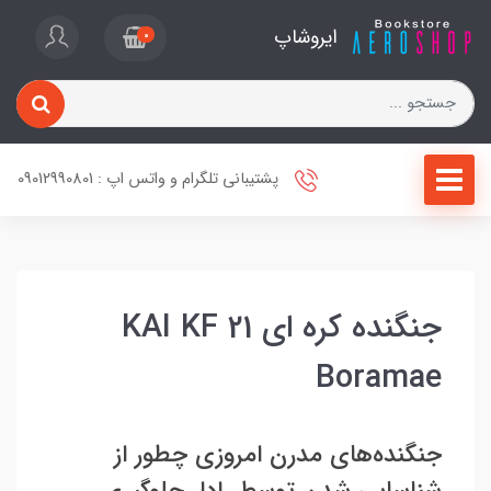
ایروشاپ
0
پشتیبانی تلگرام و واتس اپ : 09012990801
جنگنده کره ای KAI KF 21
Boramae
جنگنده‌های مدرن امروزی چطور از