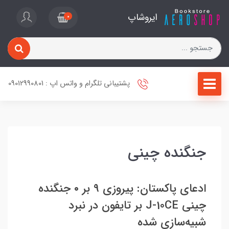
ایروشاپ
0
پشتیبانی تلگرام و واتس اپ : 09012990801
جنگنده چینی
ادعای پاکستان: پیروزی ۹ بر ۰ جنگنده
چینی J-10CE بر تایفون در نبرد
شبیه‌سازی شده