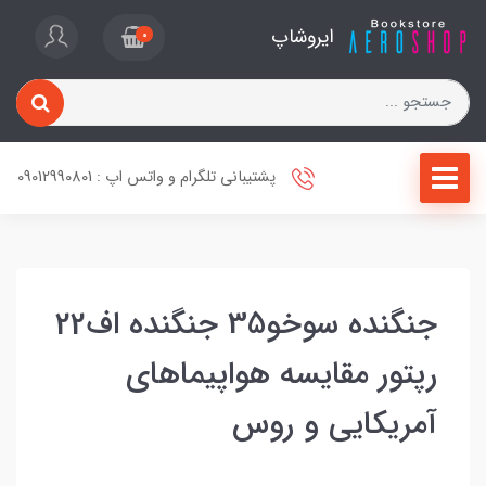
ایروشاپ
0
پشتیبانی تلگرام و واتس اپ : 09012990801
جنگنده سوخو35 جنگنده اف22
رپتور مقایسه هواپیماهای
آمریکایی و روس