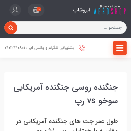
ایروشاپ
0
پشتیبانی تلگرام و واتس اپ : 09012990801
جنگنده روسی جنگنده آمریکایی
سوخو vs رپ
طول عمر جت های جنگنده آمریکایی در