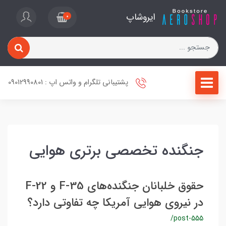
ایروشاپ
0
پشتیبانی تلگرام و واتس اپ : 09012990801
جنگنده تخصصی برتری هوایی
حقوق خلبانان جنگنده‌های F-35 و F-22
در نیروی هوایی آمریکا چه تفاوتی دارد؟
/post-555