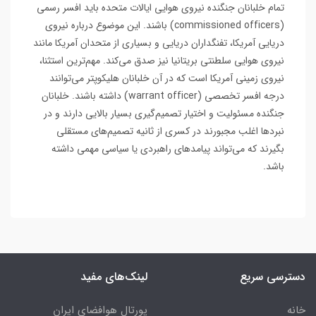
تمام خلبانان جنگنده نیروی هوایی ایالات متحده باید افسر رسمی
(commissioned officers) باشند. این موضوع درباره نیروی
دریایی آمریکا، تفنگداران دریایی و بسیاری از متحدان آمریکا مانند
نیروی هوایی سلطنتی بریتانیا نیز صدق می‌کند. مهم‌ترین استثنا،
نیروی زمینی آمریکا است که در آن خلبانان هلیکوپتر می‌توانند
درجه افسر تخصصی (warrant officer) داشته باشند. خلبانان
جنگنده مسئولیت و اختیار تصمیم‌گیری بسیار بالایی دارند و در
نبردها اغلب مجبورند در کسری از ثانیه تصمیم‌های مستقلی
بگیرند که می‌تواند پیامدهای راهبردی یا سیاسی مهمی داشته
باشد.
دسترسی سریع
لینک‌های مفید
خانه
پورتال هوافضای ایران