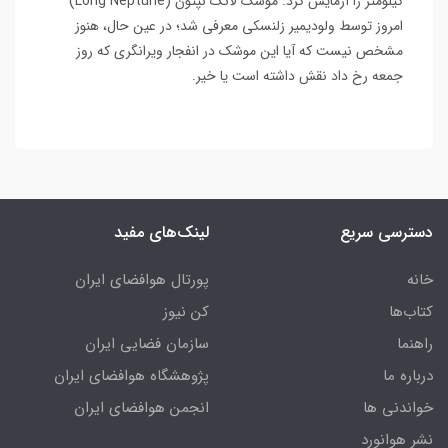
کیلومتر را آزمایش کرد. موشک لانگ نپتون (Long Neptune)
امروز توسط ولودیمیر زلنسکی معرفی شد؛ در عین حال، هنوز
مشخص نیست که آیا این موشک در انفجار ویرانگری که روز
جمعه رخ داد نقش داشته است یا خیر.
دسترسی سریع
لینک‌های مفید
خانه
پورتال هوافضای ایران
کتاب‌ها
کن نیوز
راهنما
سازمان فضایی ایران
درباره ما
پژوهشگاه هوافضای ایران
خواندنی ها
انجمن هوافضای ایران
نشر هوانورد