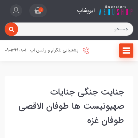
ایروشاپ
0
پشتیبانی تلگرام و واتس اپ : 09012990801
جنایت جنگی جنایات
صهیونیست ها طوفان الاقصی
طوفان غزه