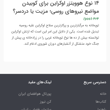
۱۴ نوع هوویتزر اوکراین برای کوبیدن
مواضع نیروهای روسی؛ مزیت یا دردسر؟
/post-424
توپخانه به مرگبارترین و پرکارترین سلاح اوکراین علیه روسیه
تبدیل شده است. یکی از دلایل این امر این است که ارتش اوکراین
توانسته بیش از ده ها نوع توپخانه غربی را در زرادخانه ی پیش از
جنگ خود متشکل از آتشبارهای دوران شوروی ادغام کند.
دسترسی سریع
لینک‌های مفید
خانه
پورتال هوافضای ایران
کتاب‌ها
کن نیوز
راهنما
سازمان فضایی ایران