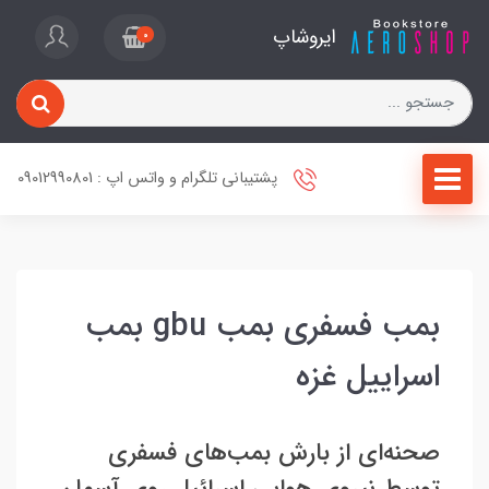
ایروشاپ
0
پشتیبانی تلگرام و واتس اپ : 09012990801
بمب فسفری بمب gbu بمب
اسراییل غزه
صحنه‌ای از بارش بمب‌های فسفری