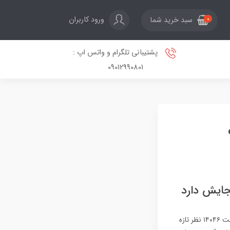
ورود کاربران
سبد خرید شما
0
پشتیبانی تلگرام و واتس اپ :
09012990801
اسکایتانیک؛ بزرگترین هواپیمای جهان که ۱۲ برابر بویینگ ۷۴۷ گنجایش داردعلی صیافیشنبه، ۱۳ اردیبهشت ۱۴۰۴۶ نظر تازه