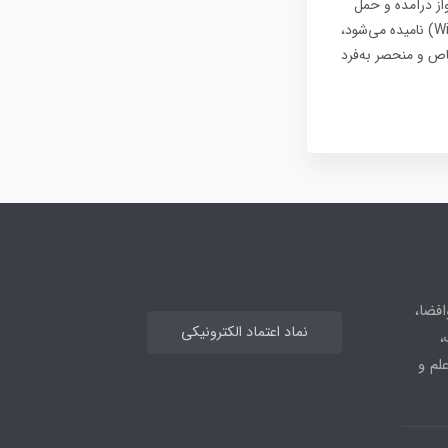
مای جهان ملقب به اسکای‌تانیک (Skytanic)، بالاخره تا سال ۲۰۳۰ به پرواز درآمده و حمل
بارهای عظیم‌الجثه خود را آغاز خواهد کرد. این هواپیمای غول‌پیکر که به‌طور رسمی ویندرانر (WindRunner) نامیده می‌شود،
ی یک هدف خاص و منحصر به‌فرد
افضا،
نماد اعتماد الکترونیکی
،
علم و