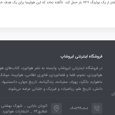
قادر است ۱۲ برابر بیشتر از یک بوئینگ ۷۴۷ بار حمل کند. ناگفته نماند که این هواپیما برا
فروشگاه اینترنتی ایروشاپ
در فروشگاه اینترنتی ایروشاپ وابسته به نشر هوانورد، کتاب‌های هو
هوانوردی، نجوم، فضا و فضانوردی، فناوری نظامی، هواپیما، موشک
ماهواره، بالگرد، پهپاد، سفرنامه، زندگینامه، تاریخ جهان، دانستنیها، 
دانش، تاریخ علم، ریاضیات و فیزیک و خلبانی عرضه می‌شوند.
ن
اتوبان بابایی _ شهرک بهشتی 
09012990801
شقایق24 _ انتشارات هوانورد