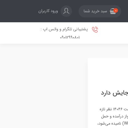
ورود کاربران
سبد خرید شما
0
پشتیبانی تلگرام و واتس اپ :
09012990801
اسکایتانیک؛ بزرگترین هواپیمای جهان که ۱۲ برابر بویینگ ۷۴۷ گنجایش داردعلی صیافیشنبه، ۱۳ اردیبهشت ۱۴۰۴۶ نظر تازه
مای جهان ملقب به اسکای‌تانیک (Skytanic)، بالاخره تا سال ۲۰۳۰ به پرواز درآمده و حمل
بارهای عظیم‌الجثه خود را آغاز خواهد کرد. این هواپیمای غول‌پیکر که به‌طور رسمی ویندرانر (WindRunner) نامیده می‌شود،