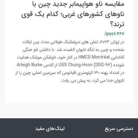
مقایسه ناو هواپیمابر جدید چین با
ناوهای کشورهای غربی؛ کدام یک قوی
ترند؟
/post-467
در ژوئن ۲۰۲۳، تنش های دیپلماتیک طولانی مدت بین ایالات
متحده و چین به تنگه تایوان کشیده شد. با داشتن ناو جنگی
کانادایی HMCS Montréal در کنار خود، ناوشکن موشک هدایت
شونده USS Chung-Hoon (DDG-93) از کلاس Arleigh Burke
در امتداد پهنه ۱۳۰ کیلومتری اقیانوس که سرزمین اصلی چین را از
تایوان جدا می کرد، به پیش می رفت.
دسترسی سریع
لینک‌های مفید