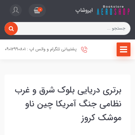
ایروشاپ
0
پشتیبانی تلگرام و واتس اپ : 09012990801
برتری دریایی بلوک شرق و غرب
نظامی جنگ آمریکا چین ناو
موشک کروز