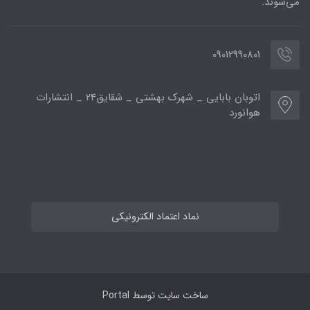
می‌شوند.
09012990801
اتوبان بابایی _ شهرک بهشتی _ شقایق24 _ انتشارات
هوانورد
نماد اعتماد الکترونیکی
ساخت سایت توسط
Portal