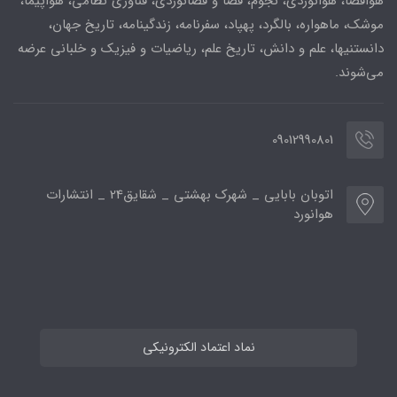
هوافضا، هوانوردی، نجوم، فضا و فضانوردی، فناوری نظامی، هواپیما،
موشک، ماهواره، بالگرد، پهپاد، سفرنامه، زندگینامه، تاریخ جهان،
دانستنیها، علم و دانش، تاریخ علم، ریاضیات و فیزیک و خلبانی عرضه
می‌شوند.
09012990801
اتوبان بابایی _ شهرک بهشتی _ شقایق24 _ انتشارات
هوانورد
نماد اعتماد الکترونیکی