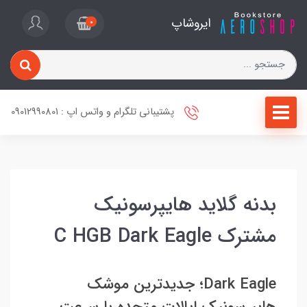
ایروشاپ
0
پشتیبانی تلگرام و واتس اپ : 09012990801
بدنه گلاید هایپرسونیک
مشترک C HGB Dark Eagle
Dark Eagle؛ جدیدترین موشک