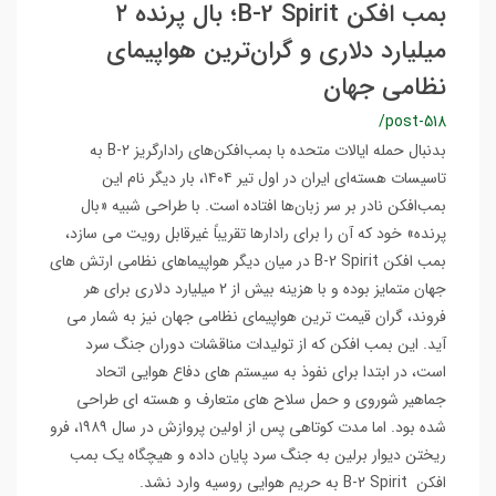
بمب افکن B-2 Spirit؛ بال پرنده ۲
میلیارد دلاری و گران‌ترین هواپیمای
نظامی جهان
/post-518
بدنبال حمله ایالات متحده با بمب‌افکن‌های رادارگریز B-2 به
تاسیسات هسته‌ای ایران در اول تیر ۱۴۰۴، بار دیگر نام این
بمب‌افکن نادر بر سر زبان‌ها افتاده است. با طراحی شبیه «بال
پرنده» خود که آن را برای رادارها تقریباً غیرقابل رویت می سازد،
بمب افکن B-2 Spirit در میان دیگر هواپیماهای نظامی ارتش های
جهان متمایز بوده و با هزینه بیش از ۲ میلیارد دلاری برای هر
فروند، گران قیمت ترین هواپیمای نظامی جهان نیز به شمار می
آید. این بمب افکن که از تولیدات مناقشات دوران جنگ سرد
است، در ابتدا برای نفوذ به سیستم های دفاع هوایی اتحاد
جماهیر شوروی و حمل سلاح های متعارف و هسته ای طراحی
شده بود. اما مدت کوتاهی پس از اولین پروازش در سال ۱۹۸۹، فرو
ریختن دیوار برلین به جنگ سرد پایان داده و هیچگاه یک بمب
افکن B-2 Spirit به حریم هوایی روسیه وارد نشد.