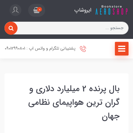
ایروشاپ
0
پشتیبانی تلگرام و واتس اپ : 09012990801
بال پرنده 2 میلیارد دلاری و
گران ترین هواپیمای نظامی
جهان