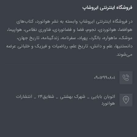
فروشگاه اینترنتی ایروشاپ
در فروشگاه اینترنتی ایروشاپ وابسته به نشر هوانورد، کتاب‌های
هوافضا، هوانوردی، نجوم، فضا و فضانوردی، فناوری نظامی، هواپیما،
موشک، ماهواره، بالگرد، پهپاد، سفرنامه، زندگینامه، تاریخ جهان،
دانستنیها، علم و دانش، تاریخ علم، ریاضیات و فیزیک و خلبانی عرضه
می‌شوند.
09012990801
اتوبان بابایی _ شهرک بهشتی _ شقایق24 _ انتشارات
هوانورد