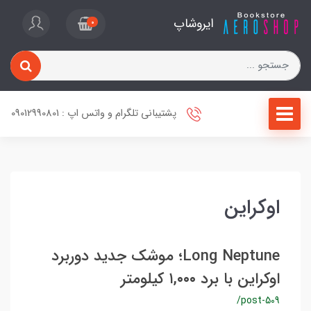
ایروشاپ
0
پشتیبانی تلگرام و واتس اپ : 09012990801
اوکراین
Long Neptune؛ موشک جدید دوربرد
اوکراین با برد ۱,۰۰۰ کیلومتر
/post-509