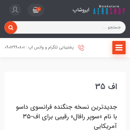
ایروشاپ
0
پشتیبانی تلگرام و واتس اپ : 09012990801
اف 35
جدیدترین نسخه جنگنده فرانسوی داسو
با نام «سوپر رافال» رقیبی برای اف-۳۵
آمریکایی