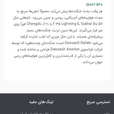
/post-538
هر وقت بحث جنگنده‌ها پیش می‌آید، معمولاً ذهن‌ها سریع به
سمت هواپیماهای آمریکایی، روسی و چینی می‌رود. نام‌هایی مثل
F-35 Lightning II، Sukhoi Su-57 یا Chengdu J-20 فوراً روی
میز قرار می‌گیرند. این‌ها بدون تردید جنگنده‌های بسیار
پیشرفته‌ای هستند. با این حال چیزی که اغلب نادیده گرفته
می‌شود Dassault Rafale است؛ جنگنده‌ای چندمنظوره که توسط
شرکت فرانسوی Dassault Aviation طراحی و ساخته شده و
بسیاری آن را یکی از قدرتمندترین و کامل‌ترین هواپیماهای رزمی
جهان می‌دانند.
دسترسی سریع
لینک‌های مفید