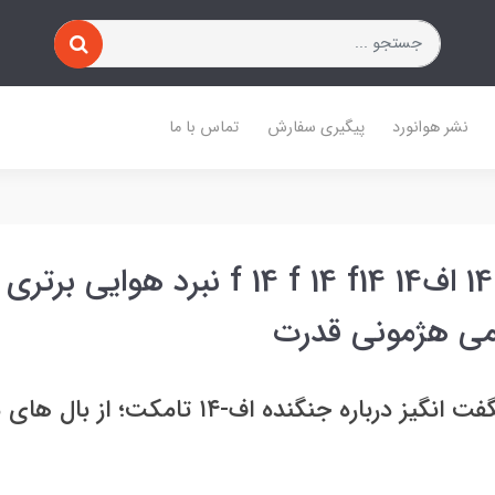
نشر هوانورد
پیگیری سفارش
تماس با ما
اف 14 اف 14 اف14 f 14 f 14 f14 نبرد هوای
می هژمونی قدرت
۵ حقیقت شگفت انگیز درباره جنگنده اف-۱۴ تامکت؛