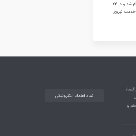
جنگنده اف-۱۴ تامکت (F-14 Tomcat) ساخت کمپانی گرومن، که اولین پرواز آن در ۲۱ دسامبر ۱۹۷۰ انجام شد و در ۲۲
 در خدمت نیروی
افضا،
نماد اعتماد الکترونیکی
،
علم و
_