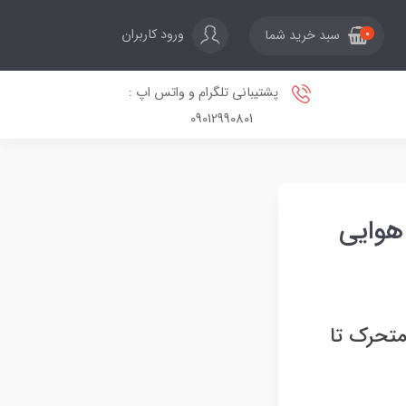
ورود کاربران
سبد خرید شما
0
پشتیبانی تلگرام و واتس اپ :
09012990801
ی برتری هوایی
 از بال های متحرک تا