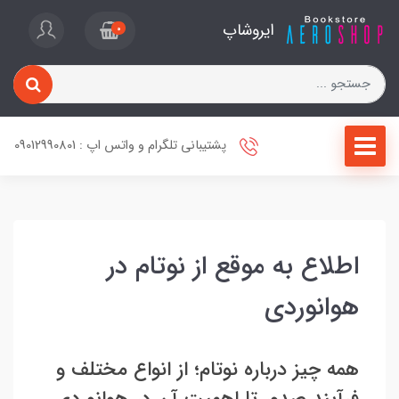
ایروشاپ
0
پشتیبانی تلگرام و واتس اپ : 09012990801
اطلاع به موقع از نوتام در
هوانوردی
همه چیز درباره نوتام؛ از انواع مختلف و