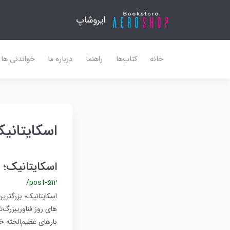
ایروشاپ
خانه
کتاب‌ها
راهنما
درباره ما
خواندنی ها
اسکایتانی
اسکایتانیک؛ بزرگترین ه
/post-512