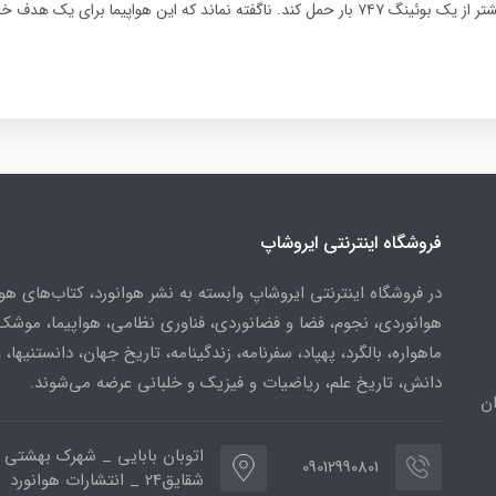
قادر است ۱۲ برابر بیشتر از یک بوئینگ ۷۴۷ بار حمل کند. ناگفته نماند که این هواپیما برا
فروشگاه اینترنتی ایروشاپ
در فروشگاه اینترنتی ایروشاپ وابسته به نشر هوانورد، کتاب‌های هو
هوانوردی، نجوم، فضا و فضانوردی، فناوری نظامی، هواپیما، موشک
ماهواره، بالگرد، پهپاد، سفرنامه، زندگینامه، تاریخ جهان، دانستنیها، 
دانش، تاریخ علم، ریاضیات و فیزیک و خلبانی عرضه می‌شوند.
ن
اتوبان بابایی _ شهرک بهشتی 
09012990801
شقایق24 _ انتشارات هوانورد