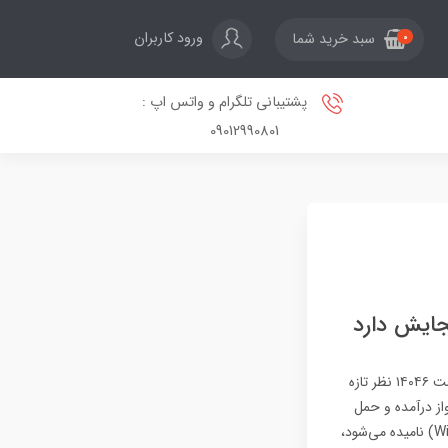
ورود کاربران
سبد خرید شما
0
پشتیبانی تلگرام و واتس اپ :
09012990801
اسکایتانیک؛ بزرگترین هواپیمای جهان که ۱۲ برابر بویینگ ۷۴۷ گنجایش داردعلی صیافیشنبه، ۱۳ اردیبهشت ۱۴۰۴۶ نظر تازه
مای جهان ملقب به اسکای‌تانیک (Skytanic)، بالاخره تا سال ۲۰۳۰ به پرواز درآمده و حمل
بارهای عظیم‌الجثه خود را آغاز خواهد کرد. این هواپیمای غول‌پیکر که به‌طور رسمی ویندرانر (WindRunner) نامیده می‌شود،